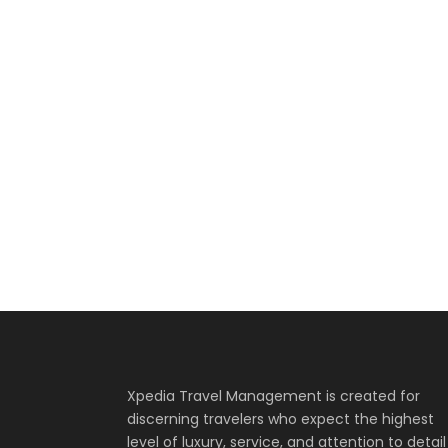
Xpedia Travel Management is created for
discerning travelers who expect the highest
level of luxury, service, and attention to detail