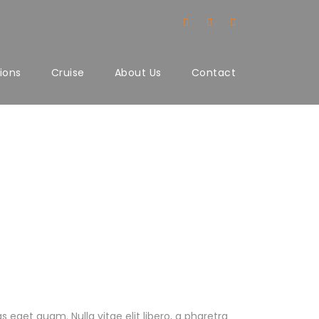
ions
Cruise
About Us
Contact
as eget quam. Nulla vitae elit libero, a pharetra