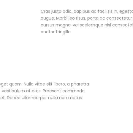
Cras justo odio, dapibus ac facilisis in, egest
augue. Morbi leo risus, porta ac consectet
cursus magna, vel scelerisque nisl consecte
auctor fringilla.
eget quam. Nulla vitae elit libero, a pharetra
ac, vestibulum at eros. Praesent commodo
r et. Donec ullamcorper nulla non metus