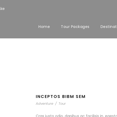
.ke
Home
Tour Packages
Destinat
INCEPTOS BIBM SEM
Adventure
/
Tour
Cras justo odio, dapibus ac facilisis in, egest