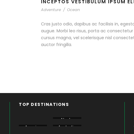
INCEPTOS VESTIBULUM IPSUM EL
Adventure
/
Ocean
Cras justo odio, dapibus ac facilisis in, egest
augue. Morbi leo risus, porta ac consectet
cursus magna, vel scelerisque nisl consecte
auctor fringilla.
TOP DESTINATIONS
Aberdare
Alaska
Amboseli
America
Australia
Bogoria