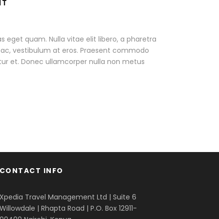
IT
as eget quam. Nulla vitae elit libero, a pharetra
ur ac, vestibulum at eros. Praesent commodo
tur et. Donec ullamcorper nulla non metus
CONTACT INFO
Xpedia Travel Management Ltd | Suite 6
Willowdale | Rhapta Road | P.O. Box 12911-